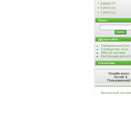
5 рота
[15]
6 рота
[15]
7 рота
[15]
Поиск
Друзья сайта
Официальный блог
Сообщество uCoz
FAQ по системе
Инструкции для uC
Статистика
Онлайн всего:
Гостей:
1
Пользователей
Бесплатный хостин