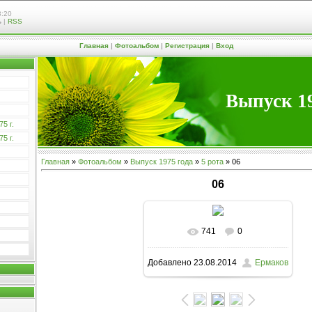
8:20
ь
|
RSS
Главная
|
Фотоальбом
|
Регистрация
|
Вход
Выпуск 19
5 г.
5 г.
Главная
»
Фотоальбом
»
Выпуск 1975 года
»
5 рота
» 06
06
741
0
В реальном размере
Добавлено
23.08.2014
Ермаков
1599x1223
/ 902.2Kb