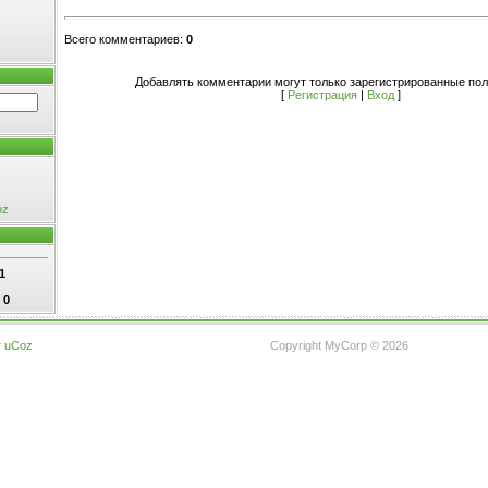
Всего комментариев
:
0
Добавлять комментарии могут только зарегистрированные пол
[
Регистрация
|
Вход
]
oz
1
:
0
г
uCoz
Copyright MyCorp © 2026