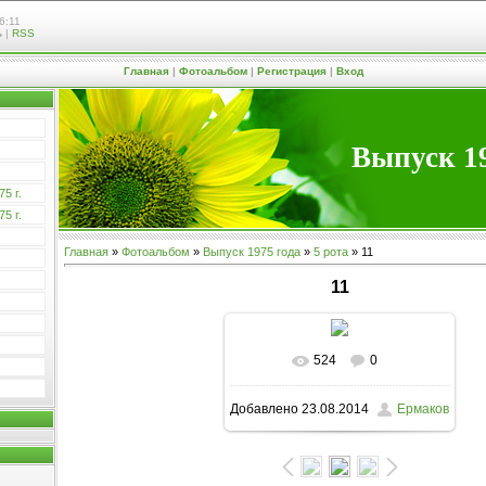
6:11
ь
|
RSS
Главная
|
Фотоальбом
|
Регистрация
|
Вход
Выпуск 19
5 г.
5 г.
Главная
»
Фотоальбом
»
Выпуск 1975 года
»
5 рота
» 11
11
524
0
В реальном размере
Добавлено
23.08.2014
Ермаков
1599x1221
/ 829.4Kb