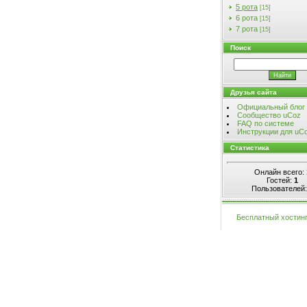
5 рота
[15]
6 рота
[15]
7 рота
[15]
Поиск
Друзья сайта
Официальный блог
Сообщество uCoz
FAQ по системе
Инструкции для uC
Статистика
Онлайн всего:
Гостей:
1
Пользователей
Бесплатный хостин