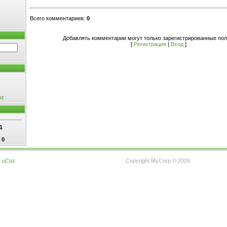
Всего комментариев
:
0
Добавлять комментарии могут только зарегистрированные пол
[
Регистрация
|
Вход
]
oz
1
:
0
г
uCoz
Copyright MyCorp © 2026