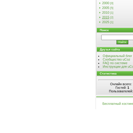
2000
[0]
2005
[5]
2010
[1]
2015
[2]
2025
[1]
Поиск
Друзья сайта
Официальный блог
Сообщество uCoz
FAQ по системе
Инструкции для uC
Статистика
Онлайн всего:
Гостей:
1
Пользователей
Бесплатный хостин