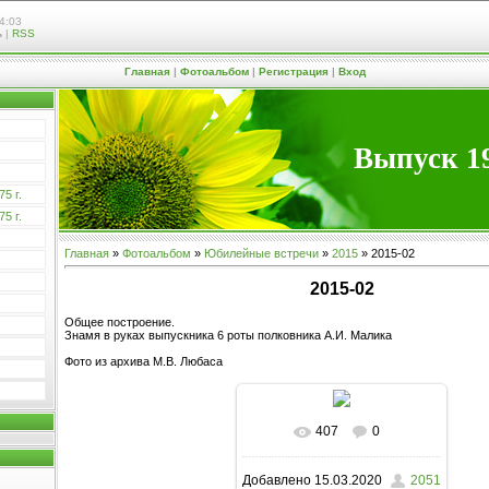
4:03
ь
|
RSS
Главная
|
Фотоальбом
|
Регистрация
|
Вход
Выпуск 19
5 г.
5 г.
Главная
»
Фотоальбом
»
Юбилейные встречи
»
2015
» 2015-02
2015-02
Общее построение.
Знамя в руках выпускника 6 роты полковника А.И. Малика
Фото из архива М.В. Любаса
407
0
В реальном размере
Добавлено
15.03.2020
2051
1000x730
/ 145.6Kb